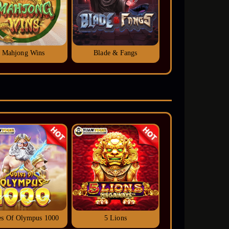
Mahjong Wins
Blade & Fangs
es Of Olympus 1000
5 Lions