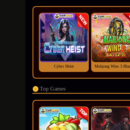
Cyber Heist
Top Games