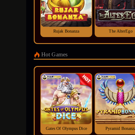
Rujak Bonanza
The AlterEgo
Hot Games
Gates Of Olympus Dice
Pyramid Bonanz