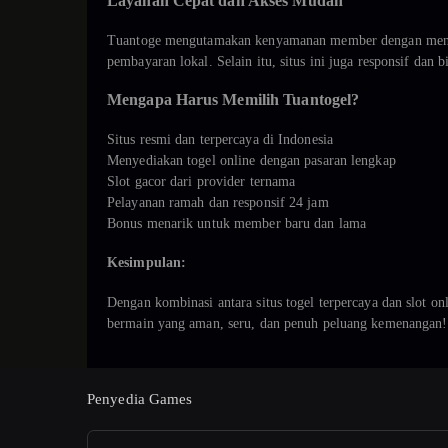
Layanan Cepat dan Akses Mudah
Tuantoge mengutamakan kenyamanan member dengan menyed
pembayaran lokal. Selain itu, situs ini juga responsif dan
Mengapa Harus Memilih Tuantogel?
Situs resmi dan terpercaya di Indonesia
Menyediakan togel online dengan pasaran lengkap
Slot gacor dari provider ternama
Pelayanan ramah dan responsif 24 jam
Bonus menarik untuk member baru dan lama
Kesimpulan:
Dengan kombinasi antara situs togel terpercaya dan slot o
bermain yang aman, seru, dan penuh peluang kemenangan!
Penyedia Games