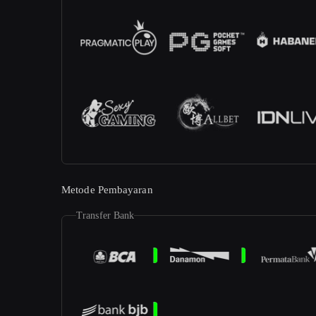
Metode Pembayaran
Transfer Bank