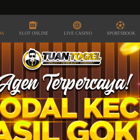
DA
SLOT ONLINE
LIVE CASINO
SPORTSBOOK